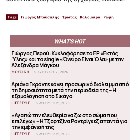
Tags
Γιώργος Μπούσαλης
Έρωτας
Καλομοίρα
Ρώμη
WHAT'S HOT
Γιώργος Περού: Κυκλοφόρησε το EP «Εκτός
Ύλης» και το single «Όνειρο Είναι Όλα» με την
Αλεξάνδρα Μάγκου
ΜΟΥΣΙΚΗ
5 ΑΥΓΟΎΣΤΟΥ, 2026
Αριάνα Γκράντε κάνει προσωρινό διάλειμμα από
τη δημοσιότητα μετά την περιοδεία της – Η
εξομολόγηση στο Σικάγο
LIFESTYLE
5 ΑΥΓΟΎΣΤΟΥ, 2026
«Αγαπώ την ελευθερία να ζω στο σώμα που
επιλέγω» – Η Τζορτζίνα Ροντρίγκεζ απαντά για
την εμφάνισή της
LIFESTYLE
5 ΑΥΓΟΎΣΤΟΥ, 2026