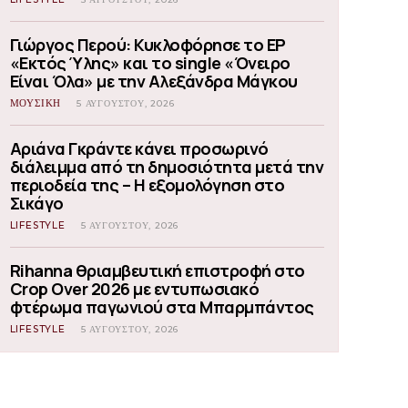
Γιώργος Περού: Κυκλοφόρησε το EP
«Εκτός Ύλης» και το single «Όνειρο
Είναι Όλα» με την Αλεξάνδρα Μάγκου
ΜΟΥΣΙΚΗ
5 ΑΥΓΟΎΣΤΟΥ, 2026
Αριάνα Γκράντε κάνει προσωρινό
διάλειμμα από τη δημοσιότητα μετά την
περιοδεία της – Η εξομολόγηση στο
Σικάγο
LIFESTYLE
5 ΑΥΓΟΎΣΤΟΥ, 2026
Rihanna θριαμβευτική επιστροφή στο
Crop Over 2026 με εντυπωσιακό
φτέρωμα παγωνιού στα Μπαρμπάντος
LIFESTYLE
5 ΑΥΓΟΎΣΤΟΥ, 2026