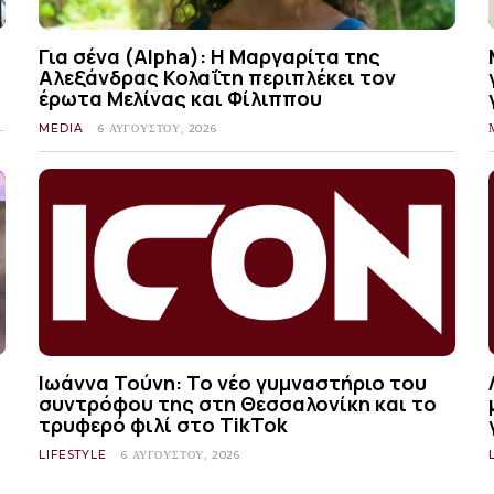
Για σένα (Alpha): Η Μαργαρίτα της
Αλεξάνδρας Κολαΐτη περιπλέκει τον
έρωτα Μελίνας και Φίλιππου
MEDIA
6 ΑΥΓΟΎΣΤΟΥ, 2026
Ιωάννα Τούνη: Το νέο γυμναστήριο του
συντρόφου της στη Θεσσαλονίκη και το
τρυφερό φιλί στο TikTok
LIFESTYLE
6 ΑΥΓΟΎΣΤΟΥ, 2026