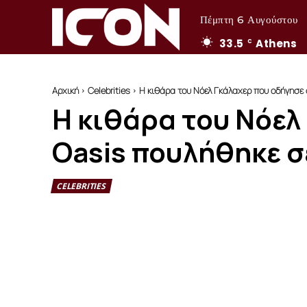
Πέμπτη 6 Αυγούστου
33.5
Athens
C
Αρχική
Celebrities
Η κιθάρα του Νόελ Γκάλαχερ που οδήγησε 
Η κιθάρα του Νόελ
Oasis πουλήθηκε σ
CELEBRITIES