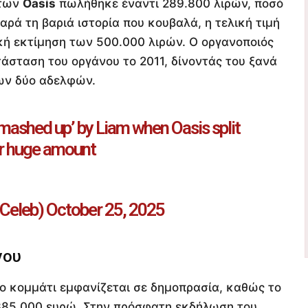
 των
Oasis
πωλήθηκε έναντι 289.800 λιρών, ποσό
αρά τη βαριά ιστορία που κουβαλά, η τελική τιμή
κή εκτίμηση των 500.000 λιρών. Ο οργανοποιός
ατάσταση του οργάνου το 2011, δίνοντάς του ξανά
των δύο αδελφών.
smashed up’ by Liam when Oasis split
 for huge amount
lCeleb)
October 25, 2025
νου
νο κομμάτι εμφανίζεται σε δημοπρασία, καθώς το
α 385.000 ευρώ. Στην πρόσφατη εκδήλωση του