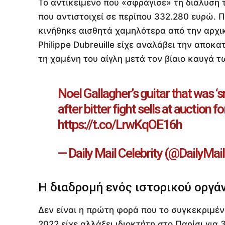
Το αντικείμενο που «σφράγισε» τη διάλυση
που αντιστοιχεί σε περίπου 332.280 ευρώ. Π
κινήθηκε αισθητά χαμηλότερα από την αρχι
Philippe Dubreuille είχε αναλάβει την αποκ
τη χαμένη του αίγλη μετά τον βίαιο καυγά 
Noel Gallagher’s guitar that was ‘
after bitter fight sells at auction
https://t.co/LrwKqOE16h
— Daily Mail Celebrity (@DailyMai
Η διαδρομή ενός ιστορικού οργά
Δεν είναι η πρώτη φορά που το συγκεκριμέ
2022 είχε αλλάξει ιδιοκτήτη στο Παρίσι γι