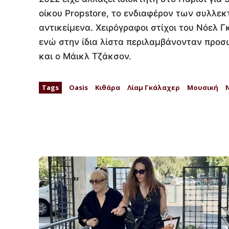
οίκου Propstore, το ενδιαφέρον των συλλε
αντικείμενα. Χειρόγραφοι στίχοι του Νόελ 
ενώ στην ίδια λίστα περιλαμβάνονταν προσ
και ο Μάικλ Τζάκσον.
Tags
Oasis
Κιθάρα
Λίαμ Γκάλαχερ
Μουσική