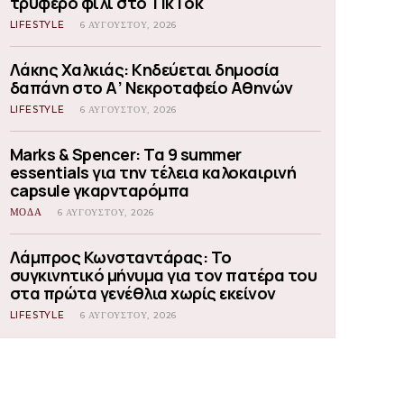
τρυφερό φιλί στο TikTok
LIFESTYLE
6 ΑΥΓΟΎΣΤΟΥ, 2026
Λάκης Χαλκιάς: Κηδεύεται δημοσία
δαπάνη στο Α’ Νεκροταφείο Αθηνών
LIFESTYLE
6 ΑΥΓΟΎΣΤΟΥ, 2026
Marks & Spencer: Τα 9 summer
essentials για την τέλεια καλοκαιρινή
capsule γκαρνταρόμπα
ΜΟΔΑ
6 ΑΥΓΟΎΣΤΟΥ, 2026
Λάμπρος Κωνσταντάρας: Το
συγκινητικό μήνυμα για τον πατέρα του
στα πρώτα γενέθλια χωρίς εκείνον
LIFESTYLE
6 ΑΥΓΟΎΣΤΟΥ, 2026