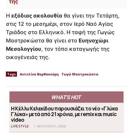
της
Η
εξόδιος ακολουθία
θα γίνει την Τετάρτη,
στις 12 το μεσημέρι, στον Ιερό Ναό Αγίας
Τριάδος στο Ελληνικό. Η ταφή της Γωγώς
Μαστροκώστα θα γίνει στο
Ευηνοχώρι
Μεσολογγίου
, τον τόπο καταγωγής της
οικογένειάς της.
Tags
Αντελίνα Βαρθακούρη
Γωγώ Μαστροκώστα
WHAT'S HOT
Η Κέλλυ Κελεκίδου παρουσιάζει το νέο «Γλύκα
Γλύκα» μετά από 21 χρόνια, με remix και music
video
LIFESTYLE
1 ΑΥΓΟΎΣΤΟΥ, 2026