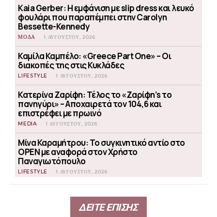
Kaia Gerber: Η εμφάνιση με slip dress και λευκό
φουλάρι που παραπέμπει στην Carolyn
Bessette-Kennedy
ΜΟΔΑ
1 ΑΥΓΟΎΣΤΟΥ, 2026
Καμίλα Καμπέλο: «Greece Part One» – Οι
διακοπές της στις Κυκλάδες
LIFESTYLE
1 ΑΥΓΟΎΣΤΟΥ, 2026
Κατερίνα Ζαρίφη: Τέλος το «Ζαρίφη’s το
πανηγύρι» – Αποχαιρετά τον 104,6 και
επιστρέφει με πρωινό
MEDIA
1 ΑΥΓΟΎΣΤΟΥ, 2026
Μίνα Καραμήτρου: Το συγκινητικό αντίο στο
OPEN με αναφορά στον Χρήστο
Παναγιωτόπουλο
LIFESTYLE
1 ΑΥΓΟΎΣΤΟΥ, 2026
ΔΕΙΤΕ ΕΠΙΣΗΣ