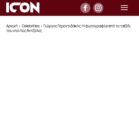
Αρχική
Celebrities
Γιώργος Γεροντιδάκης: Η φωτογραφία από το ταξίδι
του στο Λος Άντζελες