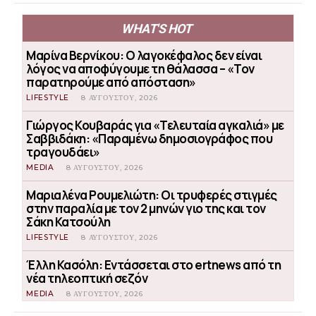
WHAT'S HOT
Μαρίνα Βερνίκου: Ο λαγοκέφαλος δεν είναι
λόγος να αποφύγουμε τη θάλασσα – «Τον
παρατηρούμε από απόσταση»
LIFESTYLE
8 ΑΥΓΟΎΣΤΟΥ, 2026
Γιώργος Κουβαράς για «Τελευταία αγκαλιά» με
Σαββιδάκη: «Παραμένω δημοσιογράφος που
τραγουδάει»
MEDIA
8 ΑΥΓΟΎΣΤΟΥ, 2026
Μαριαλένα Ρουμελιώτη: Οι τρυφερές στιγμές
στην παραλία με τον 2 μηνών γιο της και τον
Σάκη Κατσούλη
LIFESTYLE
8 ΑΥΓΟΎΣΤΟΥ, 2026
Έλλη Κασόλη: Εντάσσεται στο ertnews από τη
νέα τηλεοπτική σεζόν
MEDIA
8 ΑΥΓΟΎΣΤΟΥ, 2026