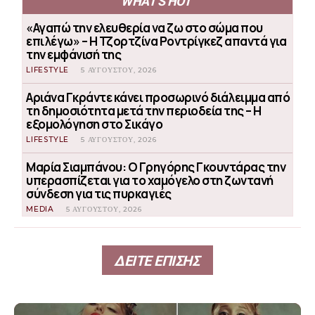
WHAT'S HOT
«Αγαπώ την ελευθερία να ζω στο σώμα που
επιλέγω» – Η Τζορτζίνα Ροντρίγκεζ απαντά για
την εμφάνισή της
LIFESTYLE
5 ΑΥΓΟΎΣΤΟΥ, 2026
Αριάνα Γκράντε κάνει προσωρινό διάλειμμα από
τη δημοσιότητα μετά την περιοδεία της – Η
εξομολόγηση στο Σικάγο
LIFESTYLE
5 ΑΥΓΟΎΣΤΟΥ, 2026
Μαρία Σιαμπάνου: Ο Γρηγόρης Γκουντάρας την
υπερασπίζεται για το χαμόγελο στη ζωντανή
σύνδεση για τις πυρκαγιές
MEDIA
5 ΑΥΓΟΎΣΤΟΥ, 2026
ΔΕΙΤΕ ΕΠΙΣΗΣ