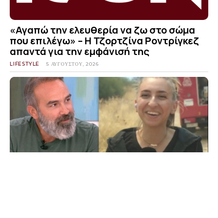
«Αγαπώ την ελευθερία να ζω στο σώμα
που επιλέγω» – Η Τζορτζίνα Ροντρίγκεζ
απαντά για την εμφάνισή της
LIFESTYLE
5 ΑΥΓΟΎΣΤΟΥ, 2026
Μαρία Σιαμπάνου: Ο Γρηγόρης
Γκουντάρας την υπερασπίζεται για το
χαμόγελο στη ζωντανή σύνδεση για τις
πυρκαγιές