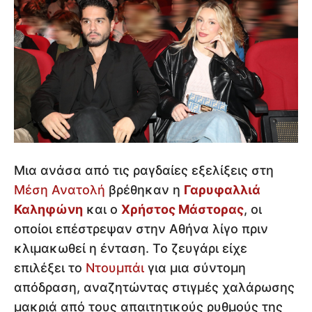
Μια ανάσα από τις ραγδαίες εξελίξεις στη
Μέση Ανατολή
βρέθηκαν η
Γαρυφαλλιά
Καληφώνη
και ο
Χρήστος Μάστορας
, οι
οποίοι επέστρεψαν στην Αθήνα λίγο πριν
κλιμακωθεί η ένταση. Το ζευγάρι είχε
επιλέξει το
Ντουμπάι
για μια σύντομη
απόδραση, αναζητώντας στιγμές χαλάρωσης
μακριά από τους απαιτητικούς ρυθμούς της