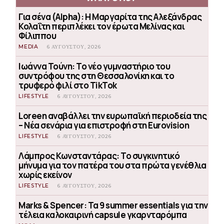
Για σένα (Alpha): Η Μαργαρίτα της Αλεξάνδρας
Κολαΐτη περιπλέκει τον έρωτα Μελίνας και
Φίλιππου
MEDIA
6 ΑΥΓΟΎΣΤΟΥ, 2026
Ιωάννα Τούνη: Το νέο γυμναστήριο του
συντρόφου της στη Θεσσαλονίκη και το
τρυφερό φιλί στο TikTok
LIFESTYLE
6 ΑΥΓΟΎΣΤΟΥ, 2026
Loreen αναβάλλει την ευρωπαϊκή περιοδεία της
– Νέα σενάρια για επιστροφή στη Eurovision
LIFESTYLE
6 ΑΥΓΟΎΣΤΟΥ, 2026
Λάμπρος Κωνσταντάρας: Το συγκινητικό
μήνυμα για τον πατέρα του στα πρώτα γενέθλια
χωρίς εκείνον
LIFESTYLE
6 ΑΥΓΟΎΣΤΟΥ, 2026
Marks & Spencer: Τα 9 summer essentials για την
τέλεια καλοκαιρινή capsule γκαρνταρόμπα