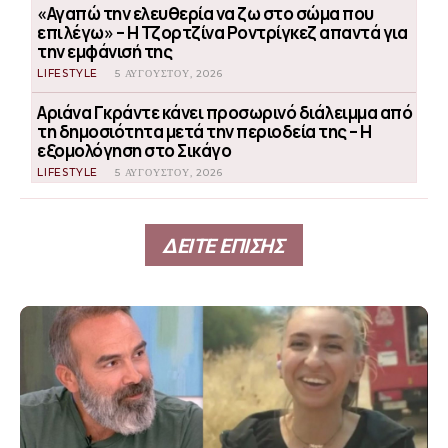
«Αγαπώ την ελευθερία να ζω στο σώμα που
επιλέγω» – Η Τζορτζίνα Ροντρίγκεζ απαντά για
την εμφάνισή της
LIFESTYLE
5 ΑΥΓΟΎΣΤΟΥ, 2026
Αριάνα Γκράντε κάνει προσωρινό διάλειμμα από
τη δημοσιότητα μετά την περιοδεία της – Η
εξομολόγηση στο Σικάγο
LIFESTYLE
5 ΑΥΓΟΎΣΤΟΥ, 2026
ΔΕΙΤΕ ΕΠΙΣΗΣ