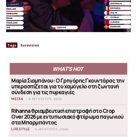
Tags
Eurovision
WHAT'S HOT
Μαρία Σιαμπάνου: Ο Γρηγόρης Γκουντάρας την
υπερασπίζεται για το χαμόγελο στη ζωντανή
σύνδεση για τις πυρκαγιές
MEDIA
5 ΑΥΓΟΎΣΤΟΥ, 2026
Rihanna θριαμβευτική επιστροφή στο Crop
Over 2026 με εντυπωσιακό φτέρωμα παγωνιού
στα Μπαρμπάντος
LIFESTYLE
5 ΑΥΓΟΎΣΤΟΥ, 2026