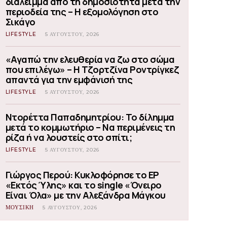
διάλειμμα από τη δημοσιότητα μετά την
περιοδεία της – Η εξομολόγηση στο
Σικάγο
LIFESTYLE
5 ΑΥΓΟΎΣΤΟΥ, 2026
«Αγαπώ την ελευθερία να ζω στο σώμα
που επιλέγω» – Η Τζορτζίνα Ροντρίγκεζ
απαντά για την εμφάνισή της
LIFESTYLE
5 ΑΥΓΟΎΣΤΟΥ, 2026
Ντορέττα Παπαδημητρίου: Το δίλημμα
μετά το κομμωτήριο – Να περιμένεις τη
ρίζα ή να λουστείς στο σπίτι;
LIFESTYLE
5 ΑΥΓΟΎΣΤΟΥ, 2026
Γιώργος Περού: Κυκλοφόρησε το EP
«Εκτός Ύλης» και το single «Όνειρο
Είναι Όλα» με την Αλεξάνδρα Μάγκου
ΜΟΥΣΙΚΗ
5 ΑΥΓΟΎΣΤΟΥ, 2026