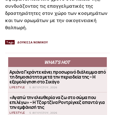
συνδυάζοντας τις επαγγελματικές της
δραστηριότητες στον χώρο των κοσμημάτων
και των αρωμάτων με την οικογενειακή
θαλπωρή.
Tags
ΔΟΥΚΙΣΣΑ ΝΟΜΙΚΟΥ
WHAT'S HOT
Αριάνα Γκράντε κάνει προσωρινό διάλειμμα από
τη δημοσιότητα μετά την περιοδεία της – Η
εξομολόγηση στο Σικάγο
LIFESTYLE
5 ΑΥΓΟΎΣΤΟΥ, 2026
«Αγαπώ την ελευθερία να ζω στο σώμα που
επιλέγω» – Η Τζορτζίνα Ροντρίγκεζ απαντά για
την εμφάνισή της
LIFESTYLE
5 ΑΥΓΟΎΣΤΟΥ, 2026