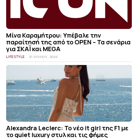
Μίνα Καραμήτρου: Υπέβαλε την
παραίτησή της από το OPEN – Τα σενάρια
για ΣΚΑΪ και MEGA
LIFESTYLE
31 ΙΟΥΛΊΟΥ, 2026
Alexandra Leclerc: Το νέο it girl της F1 με
το quiet luxury στυλ και τις φήμες