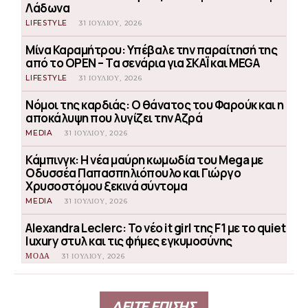
Λάδωνα
LIFESTYLE
31 ΙΟΥΛΊΟΥ, 2026
Μίνα Καραμήτρου: Υπέβαλε την παραίτησή της
από το OPEN – Τα σενάρια για ΣΚΑΪ και MEGA
LIFESTYLE
31 ΙΟΥΛΊΟΥ, 2026
Νόμοι της καρδιάς: Ο θάνατος του Φαρούκ και η
αποκάλυψη που λυγίζει την Αζρά
MEDIA
31 ΙΟΥΛΊΟΥ, 2026
Κάμπινγκ: Η νέα μαύρη κωμωδία του Mega με
Οδυσσέα Παπασπηλιόπουλο και Γιώργο
Χρυσοστόμου ξεκινά σύντομα
MEDIA
31 ΙΟΥΛΊΟΥ, 2026
Alexandra Leclerc: Το νέο it girl της F1 με το quiet
luxury στυλ και τις φήμες εγκυμοσύνης
ΜΟΔΑ
31 ΙΟΥΛΊΟΥ, 2026
ΔΕΙΤΕ ΕΠΙΣΗΣ