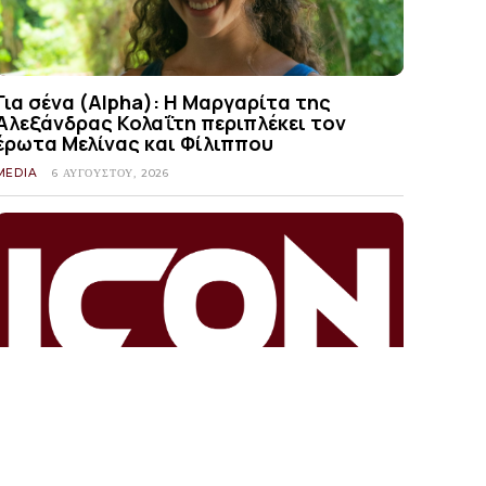
Για σένα (Alpha): Η Μαργαρίτα της
Αλεξάνδρας Κολαΐτη περιπλέκει τον
έρωτα Μελίνας και Φίλιππου
MEDIA
6 ΑΥΓΟΎΣΤΟΥ, 2026
Λάμπρος Κωνσταντάρας: Το συγκινητικό
μήνυμα για τον πατέρα του στα πρώτα
γενέθλια χωρίς εκείνον