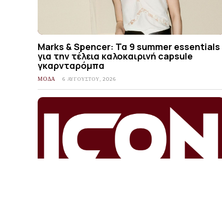
Marks & Spencer: Τα 9 summer essentials
για την τέλεια καλοκαιρινή capsule
γκαρνταρόμπα
ΜΟΔΑ
6 ΑΥΓΟΎΣΤΟΥ, 2026
Ιωάννα Τούνη: Το νέο γυμναστήριο του
συντρόφου της στη Θεσσαλονίκη και το
τρυφερό φιλί στο TikTok