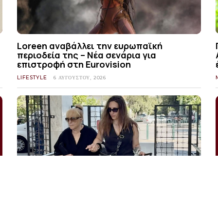
Loreen αναβάλλει την ευρωπαϊκή
περιοδεία της – Νέα σενάρια για
επιστροφή στη Eurovision
LIFESTYLE
6 ΑΥΓΟΎΣΤΟΥ, 2026
Λάκης Χαλκιάς: Κηδεύεται δημοσία
δαπάνη στο Α’ Νεκροταφείο Αθηνών
LIFESTYLE
6 ΑΥΓΟΎΣΤΟΥ, 2026