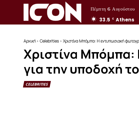
Πέμπτη 6 Αυγούστου
33.5
Athens
C
Αρχική
Celebrities
Χριστίνα Μπόμπα: Η εντυπωσιακή φωτογρά
Χριστίνα Μπόμπα:
για την υποδοχή τ
CELEBRITIES