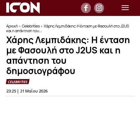
Αρχική
Celebrities
Χάρης Λεμπιδάκης: Η ένταση με Φασουλή στο J2US
και η απάντηση του...
Χάρης Λεμπιδάκης: Η ένταση
με Φασουλή στο J2US και η
απάντηση του
δημοσιογράφου
CELEBRITIES
23:25 | 21 Μαΐου 2026