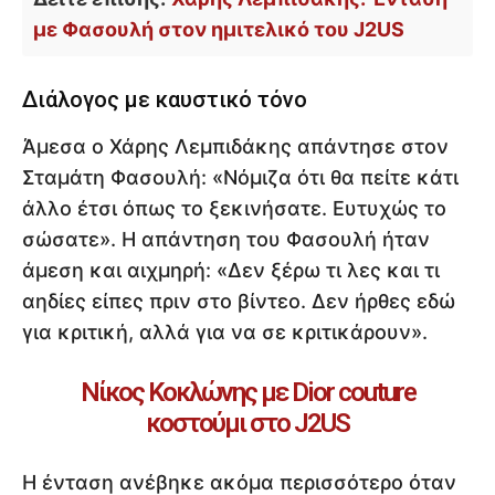
με Φασουλή στον ημιτελικό του J2US
Διάλογος με καυστικό τόνο
Άμεσα ο Χάρης Λεμπιδάκης απάντησε στον
Σταμάτη Φασουλή: «Νόμιζα ότι θα πείτε κάτι
άλλο έτσι όπως το ξεκινήσατε. Ευτυχώς το
σώσατε». Η απάντηση του Φασουλή ήταν
άμεση και αιχμηρή: «Δεν ξέρω τι λες και τι
αηδίες είπες πριν στο βίντεο. Δεν ήρθες εδώ
για κριτική, αλλά για να σε κριτικάρουν».
Νίκος Κοκλώνης με Dior couture
κοστούμι στο J2US
Η ένταση ανέβηκε ακόμα περισσότερο όταν