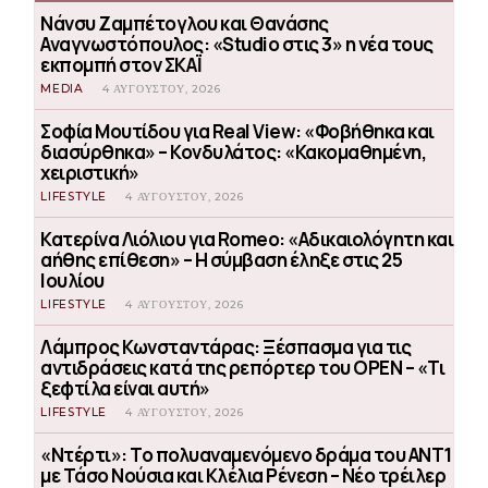
Νάνσυ Ζαμπέτογλου και Θανάσης
Αναγνωστόπουλος: «Studio στις 3» η νέα τους
εκπομπή στον ΣΚΑΪ
MEDIA
4 ΑΥΓΟΎΣΤΟΥ, 2026
Σοφία Μουτίδου για Real View: «Φοβήθηκα και
διασύρθηκα» – Κονδυλάτος: «Κακομαθημένη,
χειριστική»
LIFESTYLE
4 ΑΥΓΟΎΣΤΟΥ, 2026
Κατερίνα Λιόλιου για Romeo: «Αδικαιολόγητη και
αήθης επίθεση» – Η σύμβαση έληξε στις 25
Ιουλίου
LIFESTYLE
4 ΑΥΓΟΎΣΤΟΥ, 2026
Λάμπρος Κωνσταντάρας: Ξέσπασμα για τις
αντιδράσεις κατά της ρεπόρτερ του OPEN – «Τι
ξεφτίλα είναι αυτή»
LIFESTYLE
4 ΑΥΓΟΎΣΤΟΥ, 2026
«Ντέρτι»: Το πολυαναμενόμενο δράμα του ΑΝΤ1
με Τάσο Νούσια και Κλέλια Ρένεση – Νέο τρέιλερ