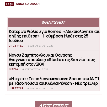
Tags
ΑΝΝΑ ΚΟΡΑΚΑΚΗ
WHAT'S HOT
Κατερίνα Λιόλιου για Romeo: «Αδικαιολόγητη και
αήθης επίθεση» – Η σύμβαση έληξε στις 25
Ιουλίου
LIFESTYLE
4 ΑΥΓΟΎΣΤΟΥ, 2026
Νάνσυ Ζαμπέτογλου και Θανάσης
Αναγνωστόπουλος: «Studio στις 3» η νέα τους
εκπομπή στον ΣΚΑΪ
MEDIA
4 ΑΥΓΟΎΣΤΟΥ, 2026
«Ντέρτι»: Το πολυαναμενόμενο δράμα του ΑΝΤ1
με Τάσο Νούσια και Κλέλια Ρένεση – Νέο τρέιλερ
LIFESTYLE
4 ΑΥΓΟΎΣΤΟΥ, 2026
ΔΕΙΤΕ ΕΠΙΣΗΣ